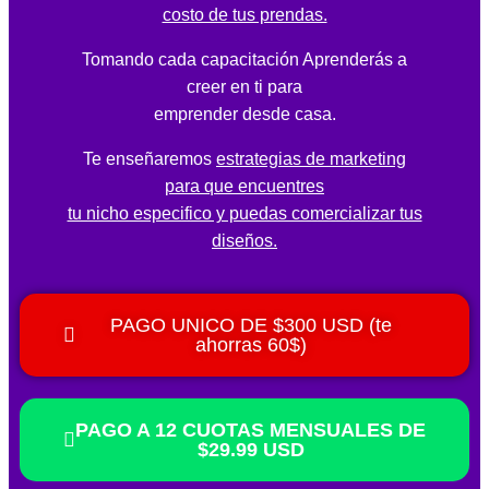
costo de tus prendas.
Tomando cada capacitación Aprenderás a
creer en ti para
emprender desde casa.
Te enseñaremos
estrategias de marketing
para que encuentres
tu nicho especifico y puedas comercializar tus
diseños.
PAGO UNICO DE $300 USD (te
ahorras 60$)
PAGO A 12 CUOTAS MENSUALES DE
$29.99 USD